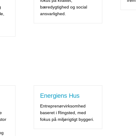
fokus på kvalitet,
frem
g
bæredygtighed og social
le,
ansvarlighed.
Energiens Hus
Entreprenørvirksomhed
e
baseret i Ringsted, med
tor
fokus på miljørigtigt byggeri.
og