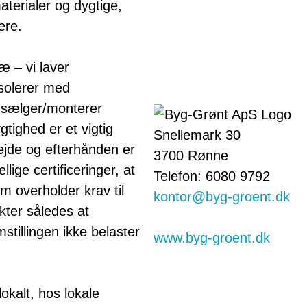
materialer og dygtige,
ere.
ræ – vi laver
isolerer med
g sælger/monterer
tighed er et vigtig
Snellemark 30
ejde og efterhånden er
3700 Rønne
lige certificeringer, at
Telefon: 6080 9792
m overholder krav til
kontor@byg-groent.dk
ukter således at
stillingen ikke belaster
www.byg-groent.dk
okalt, hos lokale