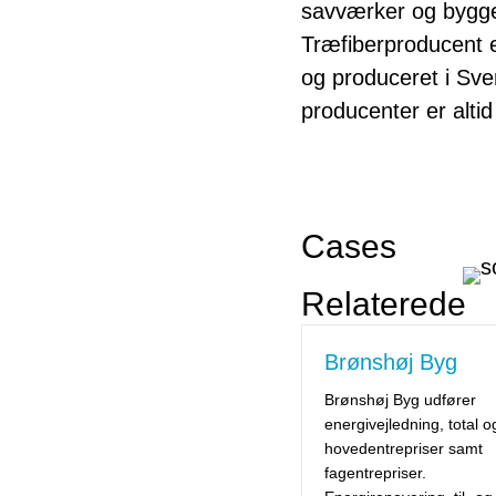
savværker og bygg
Træfiberproducent e
og produceret i Sve
producenter er alti
Cases
Relaterede
Brønshøj Byg
Brønshøj Byg udfører
energivejledning, total o
hovedentrepriser samt
fagentrepriser.