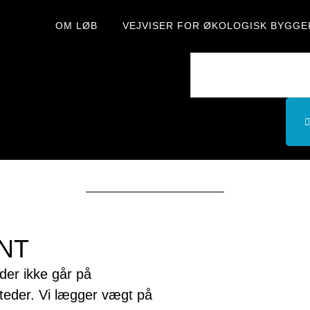
OM LØB
VEJVISER FOR ØKOLOGISK BYGGE
Byg-Grønt
NT
der ikke går på
eder. Vi lægger vægt på