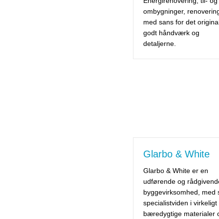
Energirenovering, til- og
ombygninger, renoverin
med sans for det origina
godt håndværk og
detaljerne.
Glarbo & White
Glarbo & White er en
udførende og rådgivend
byggevirksomhed, med s
specialistviden i virkeligt
bæredygtige materialer 