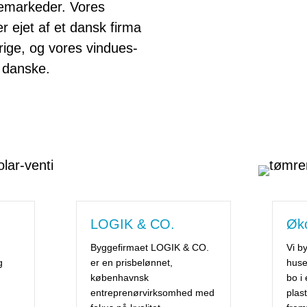
emarkeder. Vores
r ejet af et dansk firma
rige, og vores vindues-
d danske.
LOGIK & CO.
Øk
Byggefirmaet LOGIK & CO.
Vi b
g
er en prisbelønnet,
huse
københavnsk
bo i
entreprenørvirksomhed med
plas