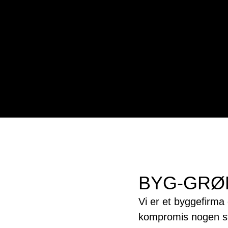
Skip
Skip
to
to
main
footer
content
BYG-GRØ
Vi er et byggefirma 
kompromis nogen st