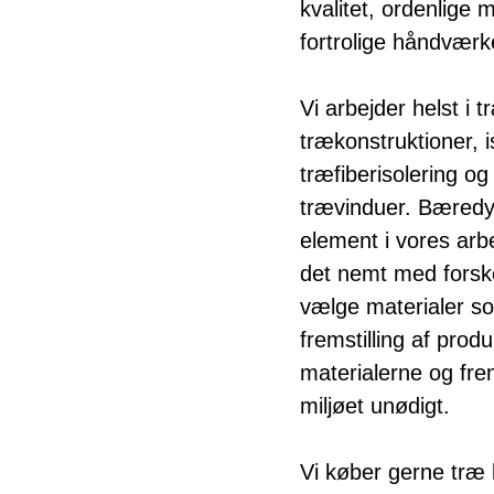
kvalitet, ordenlige 
fortrolige håndværk
Vi arbejder helst i t
trækonstruktioner, 
træfiberisolering o
trævinduer. Bæredyg
element i vores arb
det nemt med forskel
vælge materialer so
fremstilling af prod
materialerne og frem
miljøet unødigt.
Vi køber gerne træ l