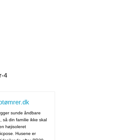
otømrer.dk
ygger sunde åndbare
, så din familie ikke skal
 en højisoleret
ticpose. Husene er