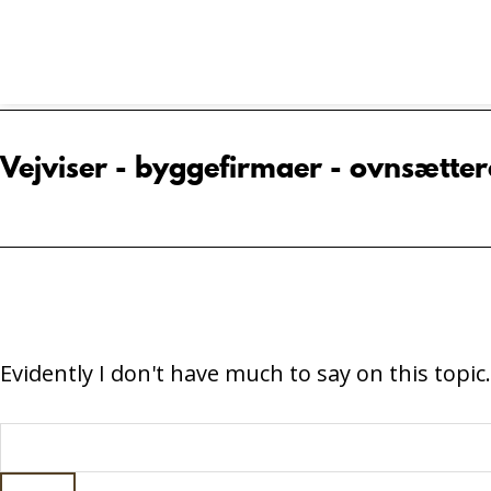
Skip
Skip
to
to
main
footer
content
Vejviser - byggefirmaer - ovnsætter
Evidently I don't have much to say on this topic