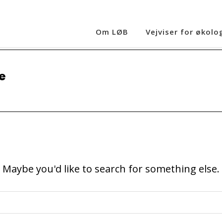
Om LØB
Vejviser for økolo
e
. Maybe you'd like to search for something else.