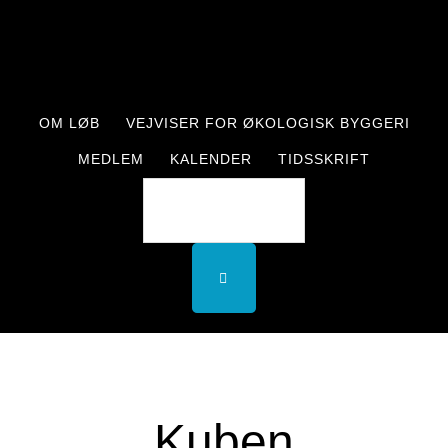
Skip
Skip
to
to
main
footer
content
OM LØB
VEJVISER FOR ØKOLOGISK BYGGERI
MEDLEM
KALENDER
TIDSSKRIFT
Kuben