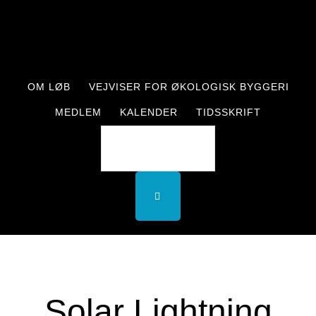
Skip
Skip
to
to
main
footer
content
OM LØB
VEJVISER FOR ØKOLOGISK BYGGERI
MEDLEM
KALENDER
TIDSSKRIFT
Solar Lightning