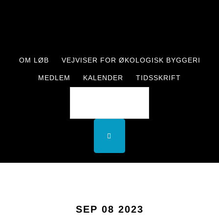
Skip
Skip
to
to
main
footer
content
OM LØB
VEJVISER FOR ØKOLOGISK BYGGERI
MEDLEM
KALENDER
TIDSSKRIFT
SEP 08 2023