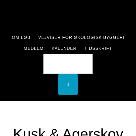
Skip
Skip
to
to
main
footer
content
OM LØB
VEJVISER FOR ØKOLOGISK BYGGERI
MEDLEM
KALENDER
TIDSSKRIFT
Kusk & Agerskov